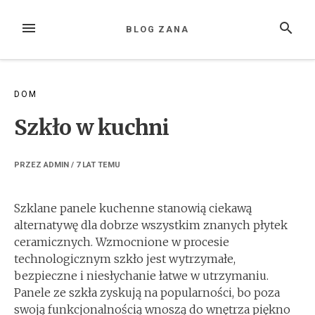
Przejdź
do
MENU
SZUKAJ
BLOG ZANA
treści
DOM
Szkło w kuchni
PRZEZ
ADMIN
/
7 LAT
TEMU
Szklane panele kuchenne stanowią ciekawą
alternatywę dla dobrze wszystkim znanych płytek
ceramicznych. Wzmocnione w procesie
technologicznym szkło jest wytrzymałe,
bezpieczne i niesłychanie łatwe w utrzymaniu.
Panele ze szkła zyskują na popularności, bo poza
swoją funkcjonalnością wnoszą do wnętrza piękno