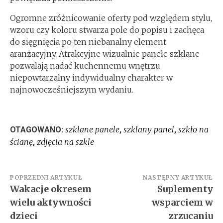
Ogromne zróżnicowanie oferty pod względem stylu,
wzoru czy koloru stwarza pole do popisu i zachęca
do sięgnięcia po ten niebanalny element
aranżacyjny. Atrakcyjne wizualnie panele szklane
pozwalają nadać kuchennemu wnętrzu
niepowtarzalny indywidualny charakter w
najnowocześniejszym wydaniu.
szklane panele
szklany panel
szkło na
OTAGOWANO:
,
,
ścianę
zdjęcia na szkle
,
Nawigacja
POPRZEDNI ARTYKUŁ
NASTĘPNY ARTYKUŁ
Wakacje okresem
Suplementy
wpisu
wielu aktywności
wsparciem w
dzieci
zrzucaniu